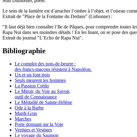
Jean Dumortier, poète.
Le sens de la lumière est d’arracher l’ombre à l’objet, et l’oiseau com
Extrait de "Place de la Fontaine du Dedans" (Lisbonne) :
"Il faut déjà bien connaître l’Ile de Pâques, pour comprendre toutes les 
Rapa Nui dans ses moindres détails ! En les lisant, on se pose des ques
Extrait du journal "L’Echo de Rapa Nui".
Bibliographie
Le complot des pots-de-beurre :
des francs-maçons résistent à Napoléon.
Un et un font trois
Seuls meurent les hommes
La Passion Crédo
Le Miroir, du Voir au Savoir,
outil de Connaissance
Le Médaillé de Sainte‑Hélène
Ode à la Barbe
Mardi-Gras
Marches
Porte donnant sur la Voie
Vertiges et Vestiges
Le voyage du Saumon